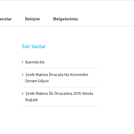
anslar
İletişim
Belgelerimiz
Son Yazılar
Basında biz
Şevik Makina İhracata Hız Kesmeden
Devam Ediyor
Şevik Makina İlk İhracatına 2015 Yılında
Başladı