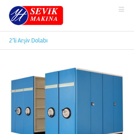
2’li Arşiv Dolabı