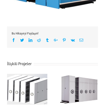
Bu Hikayeyi Paylaşın!
Facebook
Twitter
Linkedin
Reddit
Tumblr
Google+
Pinterest
Vk
Email
İlişkili Projeler
Tekli Arşiv Dolabı