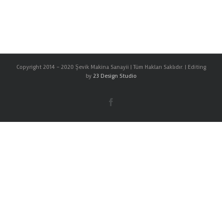
Copyright 2014 - 2020 Şevik Makina Sanayii | Tüm Hakları Saklıdır. | Editing
by
23 Design Studio
Facebook