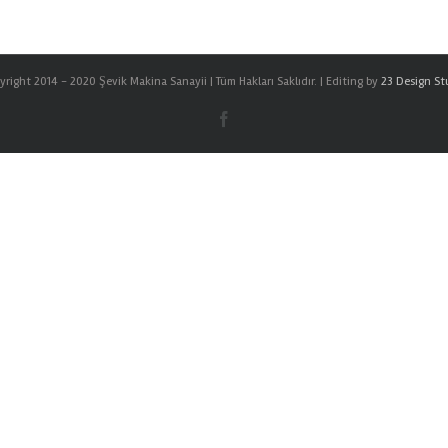
right 2014 - 2020 Şevik Makina Sanayii | Tüm Hakları Saklıdır. | Editing by
23 Design St
Facebook