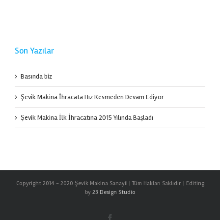
Son Yazılar
Basında biz
Şevik Makina İhracata Hız Kesmeden Devam Ediyor
Şevik Makina İlk İhracatına 2015 Yılında Başladı
Copyright 2014 - 2020 Şevik Makina Sanayii | Tüm Hakları Saklıdır. | Editing
by
23 Design Studio
Facebook