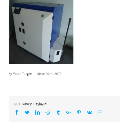
By
Yalçın Turgan
|
Nisan 10th, 2017
Bu Hikayeyi Paylaşın!
Facebook
Twitter
Linkedin
Reddit
Tumblr
Google+
Pinterest
Vk
Email