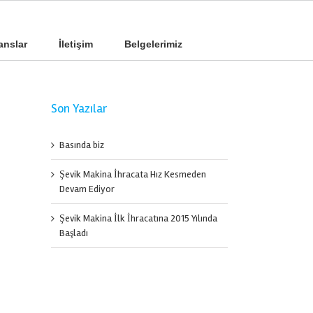
anslar
İletişim
Belgelerimiz
Son Yazılar
Basında biz
Şevik Makina İhracata Hız Kesmeden
Devam Ediyor
Şevik Makina İlk İhracatına 2015 Yılında
Başladı