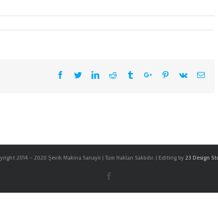
Facebook
Twitter
Linkedin
Reddit
Tumblr
Google+
Pinterest
Vk
Ema
right 2014 - 2020 Şevik Makina Sanayii | Tüm Hakları Saklıdır. | Editing by
23 Design St
Facebook