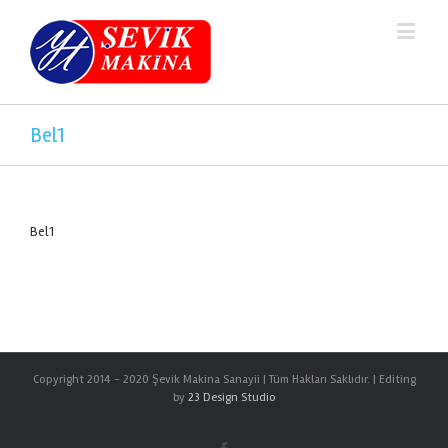
Bel1
Bel1
Copyright 2014 - 2020 Şevik Makina Sanayii | Tüm Hakları Saklıdır. | Editing
by
23 Design Studio