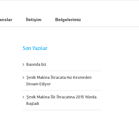
anslar
İletişim
Belgelerimiz
Son Yazılar
Basında biz
Şevik Makina İhracata Hız Kesmeden
Devam Ediyor
Şevik Makina İlk İhracatına 2015 Yılında
Başladı