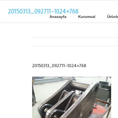
20150313_092711-1024×768
Anasayfa
Kurumsal
Ürünl
20150313_092711-1024×768