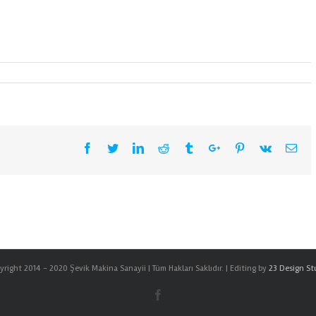
Facebook
Twitter
Linkedin
Reddit
Tumblr
Google+
Pinterest
Vk
Ema
right 2014 - 2020 Şevik Makina Sanayii | Tüm Hakları Saklıdır. | Editing by
23 Design St
Facebook