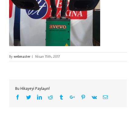
By
webmaster
|
Nisan 15th, 2017
Bu Hikayeyi Paylaşın!
Facebook
Twitter
Linkedin
Reddit
Tumblr
Google+
Pinterest
Vk
Email