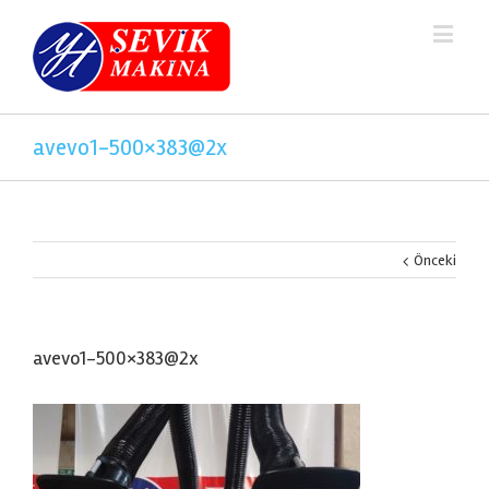
avevo1-500×383@2x
Önceki
avevo1-500×383@2x