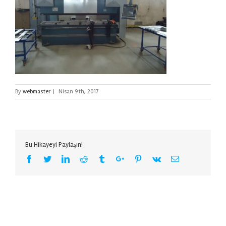
By
webmaster
|
Nisan 9th, 2017
Bu Hikayeyi Paylaşın!
Facebook
Twitter
Linkedin
Reddit
Tumblr
Google+
Pinterest
Vk
Email