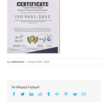
By
webmaster
|
Kasım 30th, 2020
Bu Hikayeyi Paylaşın!
Facebook
Twitter
Linkedin
Reddit
Tumblr
Google+
Pinterest
Vk
Email