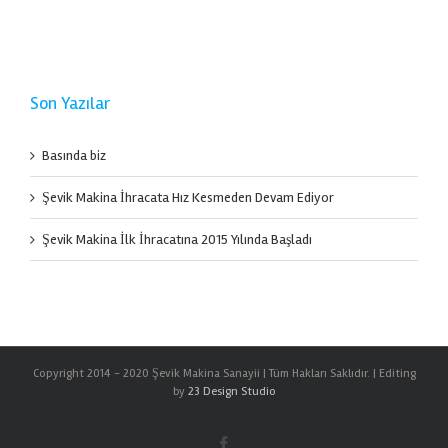
Son Yazılar
Basında biz
Şevik Makina İhracata Hız Kesmeden Devam Ediyor
Şevik Makina İlk İhracatına 2015 Yılında Başladı
Copyright 2014 - 2020 Şevik Makina Sanayii | Tüm Hakları Saklıdır. | Editing
by
23 Design Studio
Facebook