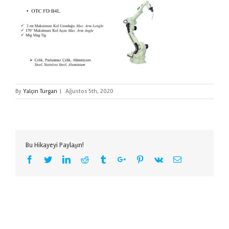
By
Yalçın Turgan
|
Ağustos 5th, 2020
Bu Hikayeyi Paylaşın!
Facebook
Twitter
Linkedin
Reddit
Tumblr
Google+
Pinterest
Vk
Email