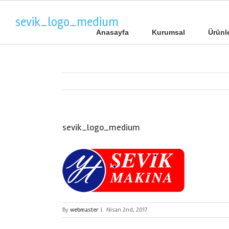
sevik_logo_medium
Anasayfa
Kurumsal
Ürünl
sevik_logo_medium
By
webmaster
|
Nisan 2nd, 2017