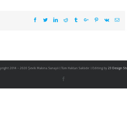
Facebook
Twitter
Linkedin
Reddit
Tumblr
Google+
Pinterest
Vk
Ema
right 2014 - 2020 Şevik Makina Sanayii | Tüm Hakları Saklıdır. | Editing by
23 Design St
Facebook