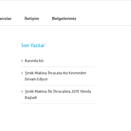
anslar
İletişim
Belgelerimiz
Son Yazılar
Basında biz
Şevik Makina İhracata Hız Kesmeden
Devam Ediyor
Şevik Makina İlk İhracatına 2015 Yılında
Başladı